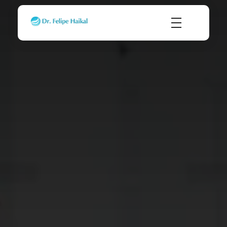
Transplante Capilar FUE em Ribeirão Preto SP
Dr. Felipe Haikal - Implante Capilar