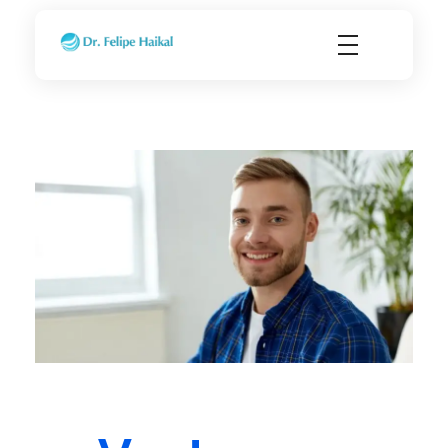
Transplante Capilar FUE em Ribeirão Preto SP
Dr. Felipe Haikal - Implante Capilar