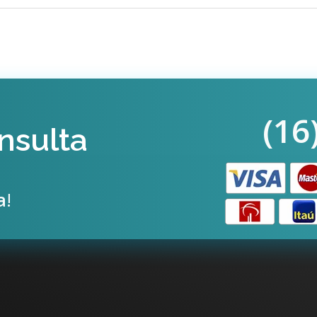
(16
nsulta
a
!