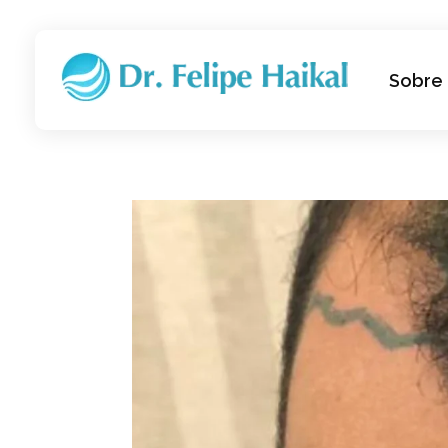
Sobre
Transplante Capilar FUE em Ribeirão Preto SP
Dr. Felipe Haikal - Implante Capilar