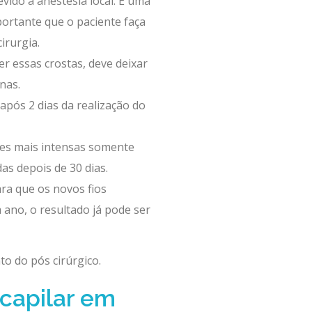
vido a anestesia local. É uma
rtante que o paciente faça
irurgia.
r essas crostas, deve deixar
nas.
após 2 dias da realização do
dades mais intensas somente
as depois de 30 dias.
ra que os novos fios
ano, o resultado já pode ser
o do pós cirúrgico.
 capilar em