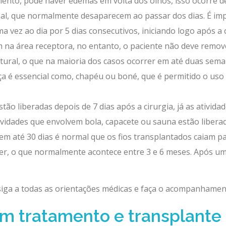
mento, pode haver edemas em volta dos olhos, isso ocorre de
, que normalmente desaparecem ao passar dos dias. É impo
ma vez ao dia por 5 dias consecutivos, iniciando logo após a c
na área receptora, no entanto, o paciente não deve remove
tural, o que na maioria dos casos ocorrer em até duas sema
a é essencial como, chapéu ou boné, que é permitido o uso 
estão liberadas depois de 7 dias após a cirurgia, já as ativi
tividades que envolvem bola, capacete ou sauna estão liberad
em até 30 dias é normal que os fios transplantados caiam pa
er, o que normalmente acontece entre 3 e 6 meses. Após um 
siga a todas as orientações médicas e faça o acompanhament
em tratamento e transplante