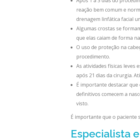
Após 1 a 3 dias do procedi
reação bem comum e normal
drenagem linfática facial u
Algumas crostas se formam 
que elas caiam de forma na
O uso de proteção na cabeç
procedimento.
As atividades físicas leves 
após 21 dias da cirurgia. A
É importante destacar que 
definitivos comecem a nasc
visto.
É importante que o paciente 
Especialista 