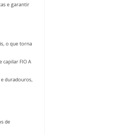
as e garantir
is, o que torna
 capilar FIO A
 e duradouros,
os de