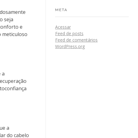
META
dadosamente
o seja
conforto e
Acessar
Feed de posts
o meticuloso
Feed de comentários
WordPress.org
 a
 recuperação
utoconfiança
ue a
dar do cabelo